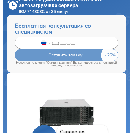
автозагрузчика сервера
IBM 7143C3G от 35 минут
Бесплатная консультация со
специалистом
Оставить заявку
Нажимая на кнопку "Оставить заявку" Вы соглашаетесь c
политикой
конфиденциальности
Скидка по