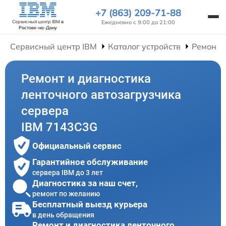
+7 (863) 209-71-88
Ежедневно с 9:00 до 21:00
Сервисный центр IBM
в
Ростове-на-Дону
Сервисный центр IBM
Каталог устройств
Ремонт 
Ремонт и диагностика
ленточного автозагрузчика
сервера
IBM 7143C3G
Официальный сервис
Гарантийное обслуживание
сервера IBM до 3 лет
Диагностика за наш счет,
ремонт по желанию
Бесплатный выезд курьера
в день обращения
Ремонт и диагностика ленточного