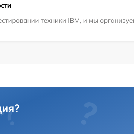
сти
тировании техники IBM, и мы организуем
ция?