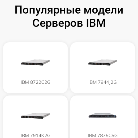
Популярные модели
Серверов IBM
IBM 8722C2G
IBM 7944J2G
IBM 7914K2G
IBM 7875C5G