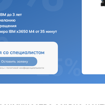
IBM до 3 лет
 желанию
бращения
рвера
IBM x3650 M4 от 35 минут
я со специалистом
Оставить заявку
есь c
политикой конфиденциальности