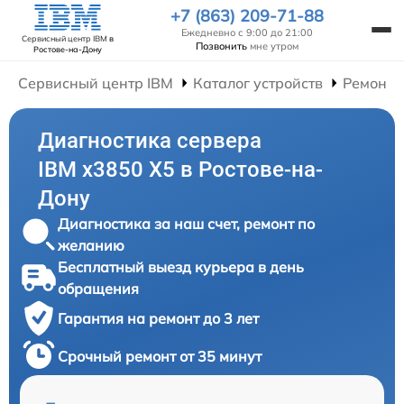
+7 (863) 209-71-88
Ежедневно с 9:00 до 21:00
Сервисный центр IBM
в
Позвонить
мне утром
Ростове-на-Дону
Сервисный центр IBM
Каталог устройств
Ремонт 
Диагностика сервера
IBM x3850 X5 в Ростове-на-
Дону
Диагностика за наш счет, ремонт по
желанию
Бесплатный выезд курьера в день
обращения
Гарантия на ремонт до 3 лет
Срочный ремонт от 35 минут