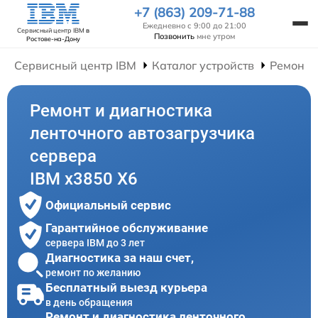
+7 (863) 209-71-88
Ежедневно с 9:00 до 21:00
Сервисный центр IBM
в
Позвонить
мне утром
Ростове-на-Дону
Сервисный центр IBM
Каталог устройств
Ремонт 
Ремонт и диагностика
ленточного автозагрузчика
сервера
IBM x3850 X6
Официальный сервис
Гарантийное обслуживание
сервера IBM до 3 лет
Диагностика за наш счет,
ремонт по желанию
Бесплатный выезд курьера
в день обращения
Ремонт и диагностика ленточного